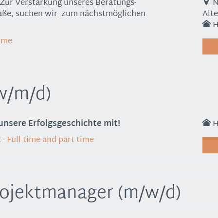
 Zur Verstärkung unseres Beratungs-
N
aße, suchen wir zum nächstmöglichen
Alt
H
time
w/m/d)
unsere Erfolgsgeschichte mit!
H
- Full time and part time
rojektmanager (m/w/d)