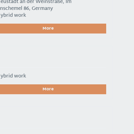
eustadt an der Weinstraße, Im
enschemel 86, Germany
ybrid work
More
ybrid work
More