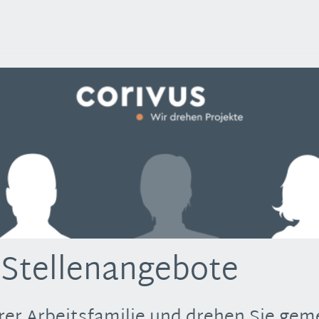
 Stellenangebote
rer Arbeitsfamilie und drehen Sie gem