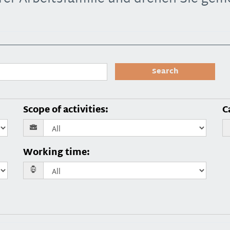
Search
Scope of activities
:
C
Working time
: