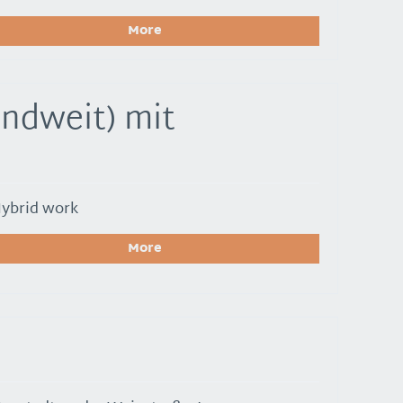
More
ndweit) mit
ybrid work
More