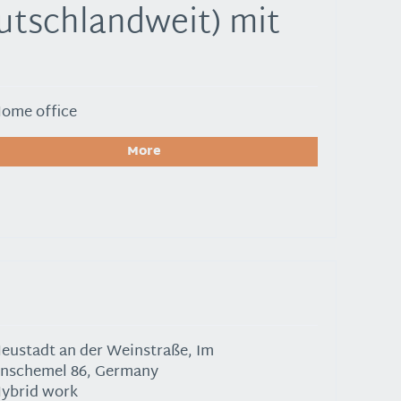
utschlandweit) mit
ome office
More
eustadt an der Weinstraße, Im
enschemel 86, Germany
ybrid work