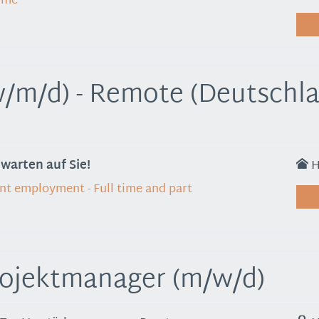
time
w/m/d) - Remote (Deutschla
arten auf Sie!
H
nt employment - Full time and part
rojektmanager (m/w/d)