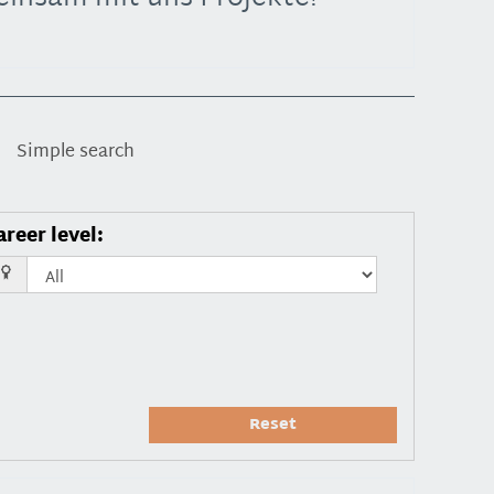
Simple search
areer level
:
Reset